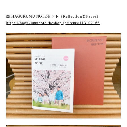
📖 HAGUKUMU NOTEセット（Reflection＆Pause）
https://hagukumunote.theshop.jp/items/113102166