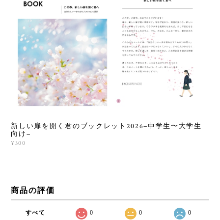
新しい扉を開く君のブックレット2026−中学生〜大学生
向け−
¥300
商品の評価
すべて
0
0
0