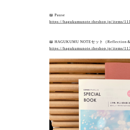
📖 Pause
https://hagukumunote.theshop.jp/items/1
📖 HAGUKUMU NOTEセット（Reflection＆
https://hagukumunote.theshop.jp/items/1