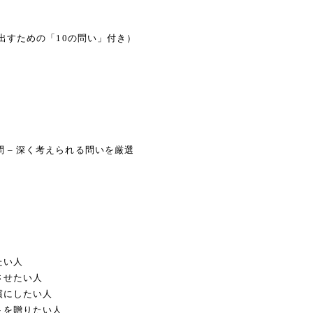
踏み出すための「10の問い」付き）
問 – 深く考えられる問いを厳選
たい人
させたい人
慣にしたい人
トを贈りたい人