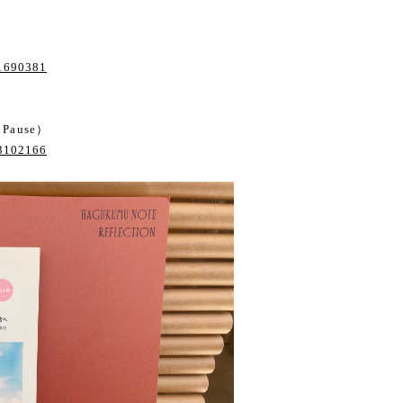
11690381
Pause）
13102166